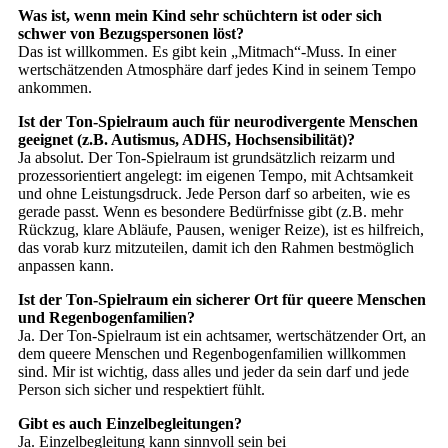
Was ist, wenn mein Kind sehr schüchtern ist oder sich
schwer von Bezugspersonen löst?
Das ist willkommen. Es gibt kein „Mitmach“-Muss. In einer
wertschätzenden Atmosphäre darf jedes Kind in seinem Tempo
ankommen.
Ist der Ton-Spielraum auch für neurodivergente Menschen
geeignet (z.B. Autismus, ADHS, Hochsensibilität)?
Ja absolut. Der Ton-Spielraum ist grundsätzlich reizarm und
prozessorientiert angelegt: im eigenen Tempo, mit Achtsamkeit
und ohne Leistungsdruck. Jede Person darf so arbeiten, wie es
gerade passt. Wenn es besondere Bedürfnisse gibt (z.B. mehr
Rückzug, klare Abläufe, Pausen, weniger Reize), ist es hilfreich,
das vorab kurz mitzuteilen, damit ich den Rahmen bestmöglich
anpassen kann.
Ist der Ton-Spielraum ein sicherer Ort für queere Menschen
und Regenbogenfamilien?
Ja. Der Ton-Spielraum ist ein achtsamer, wertschätzender Ort, an
dem queere Menschen und Regenbogenfamilien willkommen
sind. Mir ist wichtig, dass alles und jeder da sein darf und jede
Person sich sicher und respektiert fühlt.
Gibt es auch Einzelbegleitungen?
Ja. Einzelbegleitung kann sinnvoll sein bei